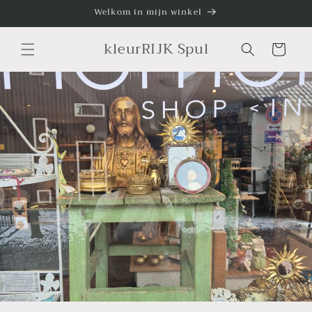
Meteen
Welkom in mijn winkel
naar de
content
kleurRIJK Spul
Winkelwagen