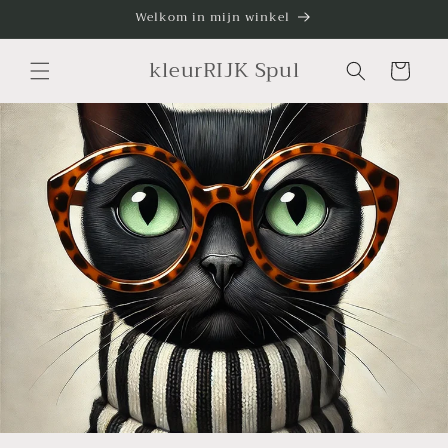
Meteen
Welkom in mijn winkel
naar de
content
kleurRIJK Spul
Winkelwagen