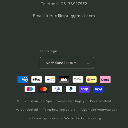
Telefoon: 06-33927972
Email:
kleurrijkspul@gmail.com
Land/regio
Nederland | EUR €
Betaalmethoden
© 2026,
kleurRIJK Spul
Powered by Shopify
Privacybeleid
Verzendbeleid
Terugbetalingsbeleid
Algemene voorwaarden
Contactgegevens
Wettelijke kennisgeving