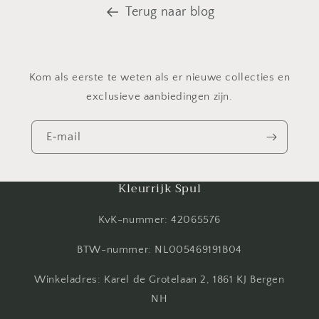
Terug naar blog
Kom als eerste te weten als er nieuwe collecties en
exclusieve aanbiedingen zijn.
E‑mail
Kleurrijk Spul
KvK-nummer: 42065576
BTW-nummer: NL005469191B04
Winkeladres: Karel de Grotelaan 2, 1861 KJ Bergen
NH