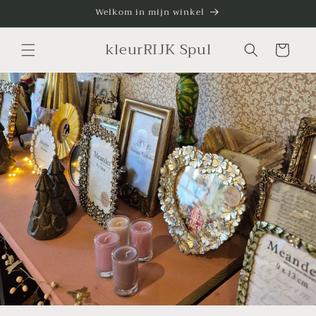
Meteen
Welkom in mijn winkel
naar de
content
kleurRIJK Spul
Winkelwagen