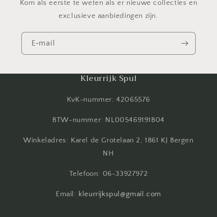
Kom als eerste te weten als er nieuwe collecties en
exclusieve aanbiedingen zijn.
E‑mail
Kleurrijk Spul
KvK-nummer: 42065576
BTW-nummer: NL005469191B04
Winkeladres: Karel de Grotelaan 2, 1861 KJ Bergen
NH
Telefoon: 06-33927972
Email:
kleurrijkspul@gmail.com